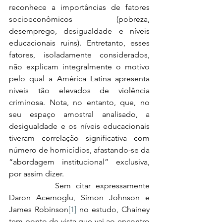
reconhece a importâncias de fatores 
socioeconômicos (pobreza, 
desemprego, desigualdade e níveis 
educacionais ruins). Entretanto, esses 
fatores, isoladamente considerados, 
não explicam integralmente o motivo 
pelo qual a América Latina apresenta 
níveis tão elevados de violência 
criminosa. Nota, no entanto, que, no 
seu espaço amostral analisado, a 
desigualdade e os níveis educacionais 
tiveram correlação significativa com 
número de homicídios, afastando-se da 
“abordagem institucional” exclusiva, 
por assim dizer.
		Sem citar expressamente 
Daron Acemoglu, Simon Johnson e 
James Robinson
[1]
 no estudo, Chainey 
tem ponto de vista que vai ao encontro 