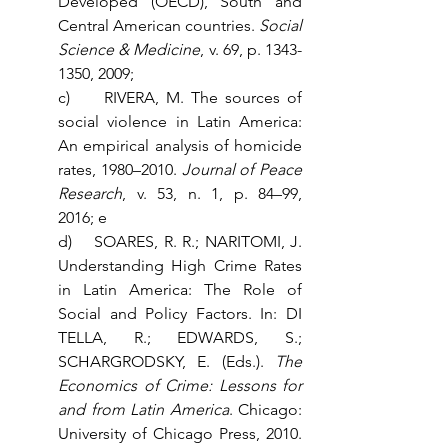
Developed (OECD), South and 
Central American countries. 
Social 
Science & Medicine
, v. 69, p. 1343-
1350, 2009;
c)     RIVERA, M. The sources of 
social violence in Latin America: 
An empirical analysis of homicide 
rates, 1980–2010. 
Journal of Peace 
Research
, v. 53, n. 1, p. 84–99, 
2016; e
d)    SOARES, R. R.; NARITOMI, J. 
Understanding High Crime Rates 
in Latin America: The Role of 
Social and Policy Factors. In: DI 
TELLA, R.; EDWARDS, S.; 
SCHARGRODSKY, E. (Eds.). 
The 
Economics of Crime: Lessons for 
and from Latin America
. Chicago: 
University of Chicago Press, 2010. 